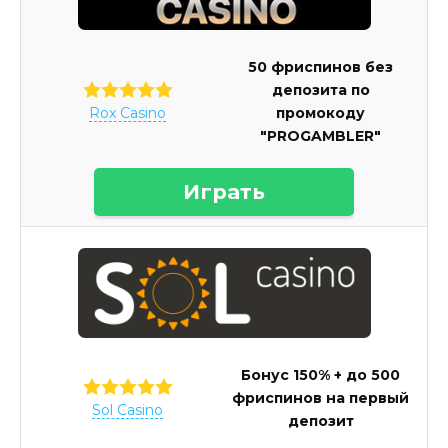
50 фриспинов без
депозита по
промокоду
Rox Casino
"PROGAMBLER"
Играть
Бонус 150% + до 500
фриспинов на первый
Sol Casino
депозит