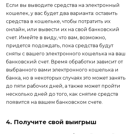
Если вы выводите средства на электронный
кошелек, у вас будет два варианта: оставить
средства в кошельке, чтобы потратить их
онлайн, или вывести их на свой банковский
счет. Имейте в виду, что вам, возможно,
придется подождать, пока средства будут
сняты с вашего электронного кошелька на ваш
банковский счет. Время обработки зависит от
выбранного вами электронного кошелька и
банка, но в некоторых случаях это может занять
до пяти рабочих дней, а также может пройти
несколько дней до того, как снятие средств
появится на вашем банковском счете.
4. Получите свой выигрыш