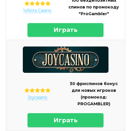
100 бездепозитных
спинов по промокоду
1xSlots Casino
"ProGambler"
Играть
30 фриспинов бонус
для новых игроков
(промокод:
Joycasino
PROGAMBLER)
Играть