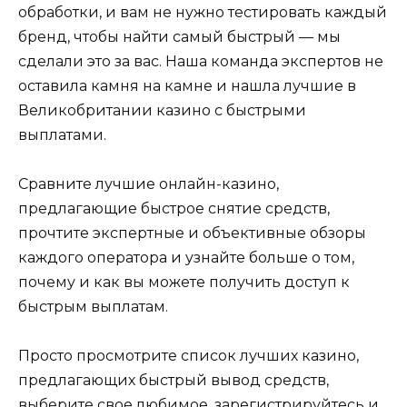
обработки, и вам не нужно тестировать каждый
бренд, чтобы найти самый быстрый — мы
сделали это за вас. Наша команда экспертов не
оставила камня на камне и нашла лучшие в
Великобритании казино с быстрыми
выплатами.
Сравните лучшие онлайн-казино,
предлагающие быстрое снятие средств,
прочтите экспертные и объективные обзоры
каждого оператора и узнайте больше о том,
почему и как вы можете получить доступ к
быстрым выплатам.
Просто просмотрите список лучших казино,
предлагающих быстрый вывод средств,
выберите свое любимое, зарегистрируйтесь и