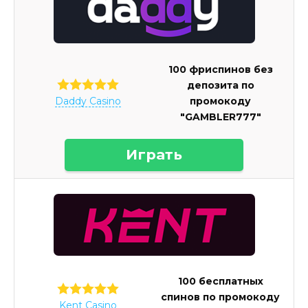
100 фриспинов без
депозита по
промокоду
Daddy Casino
"GAMBLER777"
Играть
100 бесплатных
спинов по промокоду
Kent Casino