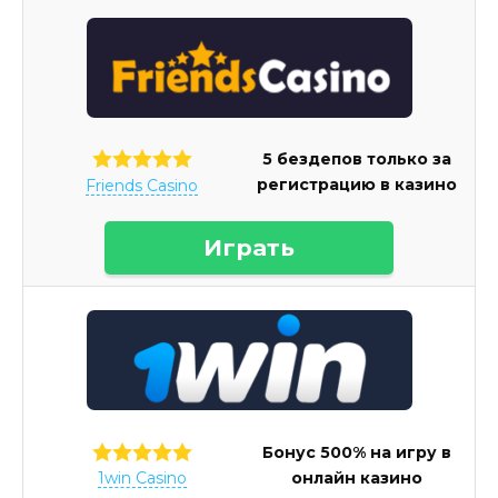
5 бездепов только за
регистрацию в казино
Friends Casino
Играть
Бонус 500% на игру в
онлайн казино
1win Casino