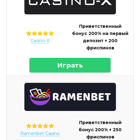
Приветственный
бонус 200% на первый
депозит + 200
Casino-X
фриспинов
Играть
Приветственный
бонус 200% + 250
Ramenbet Casino
фриспинов