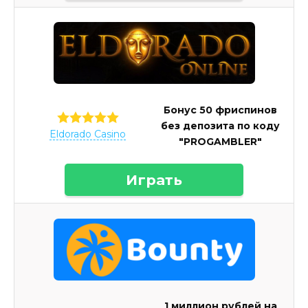
Бонус 50 фриспинов
без депозита по коду
Eldorado Casino
"PROGAMBLER"
Играть
1 миллион рублей на