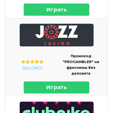
Играть
Промокод
"PROGAMBLER" на
фриспины без
Jozz Casino
депозита
Играть