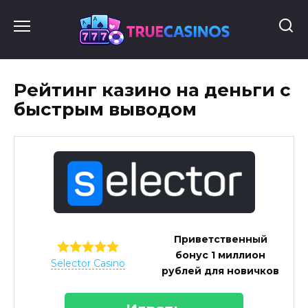
Перейти
к
содержанию
Рейтинг казино на деньги с
быстрым выводом
Приветственный
бонус 1 миллион
Selector Casino
рублей для новичков