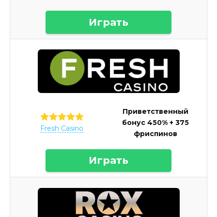
Играть
Приветственный
бонус 450% + 375
Fresh Casino
фриспинов
Играть