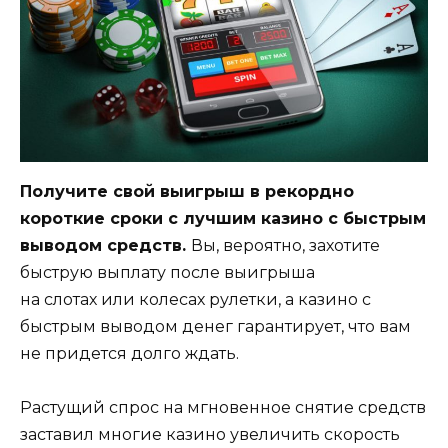
Получите свой выигрыш в рекордно
короткие сроки с лучшим казино с быстрым
выводом средств.
Вы, вероятно, захотите
быструю выплату после выигрыша
на слотах или колесах рулетки, а казино с
быстрым выводом денег гарантирует, что вам
не придется долго ждать.
Растущий спрос на мгновенное снятие средств
заставил многие казино увеличить скорость